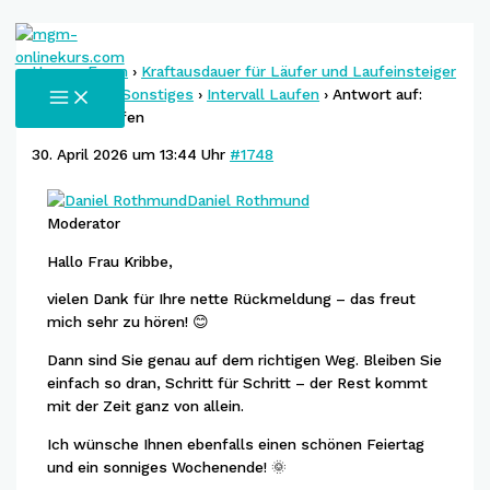
Zum
Inhalt
Home
›
Foren
›
Kraftausdauer für Läufer und Laufeinsteiger
springen
MAIN
Onlinekurs
›
Sonstiges
›
Intervall Laufen
›
Antwort auf:
MENU
Intervall Laufen
30. April 2026 um 13:44 Uhr
#1748
Daniel Rothmund
Moderator
Hallo Frau Kribbe,
vielen Dank für Ihre nette Rückmeldung – das freut
mich sehr zu hören! 😊
Dann sind Sie genau auf dem richtigen Weg. Bleiben Sie
einfach so dran, Schritt für Schritt – der Rest kommt
mit der Zeit ganz von allein.
Ich wünsche Ihnen ebenfalls einen schönen Feiertag
und ein sonniges Wochenende! 🌞